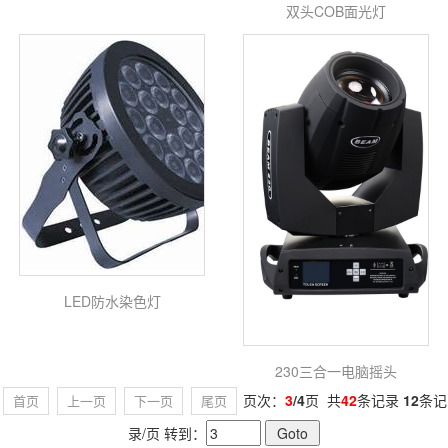
双头COB面光灯
LED防水染色灯
230三合一电脑摇头
页次：
3
/4
页 共
42
条记录
12
条记
首页
上一页
下一页
尾页
录/页 转到：